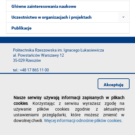
Główne zainteresowania naukowe
Uczestnictwo w organizacjach i projektach
Publikacje
Politechnika Rzeszowska im. Ignacego Łukasiewicza
al. Powstańców Warszawy 12
35-029 Rzeszów
tel.: +48 17 865 11 00
fax: +48 17 854 12 60
e-mail:
kancelaria@prz.edu.pl
Akceptuję
Deklaracja dostępności
Polityka prywatności
Nasze serwisy używają informacji zapisanych w plikach
Zgłoś błąd na stronie
cookies
. Korzystając z serwisu wyrażasz zgodę na
używanie plików cookies zgodnie z aktualnymi
ustawieniami przeglądarki, które możesz zmienić w
dowolnej chwili.
Więcej informacji odnośnie plików cookies
.